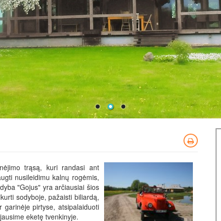
inėjimo trąsą, kuri randasi ant
augti nusileidimu kalnų rogėmis,
odyba "Gojus" yra arčiausiai šios
kurti sodyboje, pažaisti biliardą,
 garinėje pirtyse, atsipalaiduoti
jausime eketę tvenkinyje.