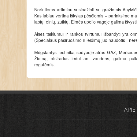
Norintiems artimiau susipažinti su gražiomis Anykšč
Kas labiau vertina iškylas pėsčiomis – parinksime marš
lapių, elnių, zuikių. Elmės upelio vagoje galima išvyst
Akies taiklumui ir rankos tvirtumui išbandyti yra orin
(Specialaus pasiruošimo ir leidimų juo naudotis - nere
Mėgstantys techniką sodyboje atras GAZ, Mersedes
Žiemą, atsiradus ledui ant vandens, galima puiki
rogutėmis.
APIE