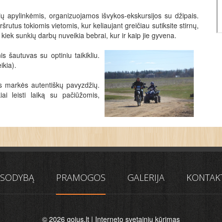
ių apylinkėmis, organizuojamos išvykos-ekskursijos su džipais.
rutus tokiomis vietomis, kur keliaujant greičiau sutiksite stirnų,
i kiek sunkių darbų nuveikia bebrai, kur ir kaip jie gyvena.
is šautuvas su optiniu taikikliu.
ikia).
 markės autentiškų pavyzdžių.
ai leisti laiką su pačiūžomis,
 SODYBĄ
PRAMOGOS
GALERIJA
KONTAK
© 2026
gojus.lt
|
Interneto svetainių kūrimas