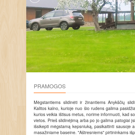
PRAMOGOS
Mėgstantiems slidinėti ir žinantiems Anykščių slid
Kalitos kalno, kurioje nuo šio rudens galima pasidži
kurios veikia ištisus metus, norime informuoti, kad s
vietos. Prieš slidinėjimą arba po jo galima patogiai įsi
išsikepti mėgstamą kepsniuką, pasikaitinti sausoje ar
masažiniame baseine. "Aštresniems" pirtininkams išp