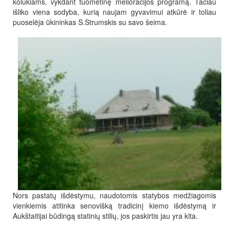
kolūkiams, vykdant tuometinę melioracijos programą. Tačiau
išliko viena sodyba, kurią naujam gyvavimui atkūrė ir toliau
puoselėja ūkininkas S.Strumskis su savo šeima.
Nors pastatų išdėstymu, naudotomis statybos medžiagomis
vienkiemis atitinka senovišką tradicinį kiemo išdėstymą ir
Aukštaitijai būdingą statinių stilių, jos paskirtis jau yra kita.