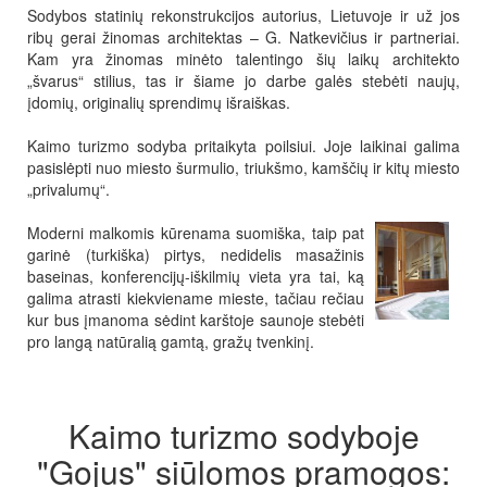
Sodybos statinių rekonstrukcijos autorius, Lietuvoje ir už jos
ribų gerai žinomas architektas – G. Natkevičius ir partneriai.
Kam yra žinomas minėto talentingo šių laikų architekto
„švarus“ stilius, tas ir šiame jo darbe galės stebėti naujų,
įdomių, originalių sprendimų išraiškas.
Kaimo turizmo sodyba pritaikyta poilsiui. Joje laikinai galima
pasislėpti nuo miesto šurmulio, triukšmo, kamščių ir kitų miesto
„privalumų“.
Moderni malkomis kūrenama suomiška, taip pat
garinė (turkiška) pirtys, nedidelis masažinis
baseinas, konferencijų-iškilmių vieta yra tai, ką
galima atrasti kiekviename mieste, tačiau rečiau
kur bus įmanoma sėdint karštoje saunoje stebėti
pro langą natūralią gamtą, gražų tvenkinį.
Kaimo turizmo sodyboje
"Gojus" siūlomos pramogos: