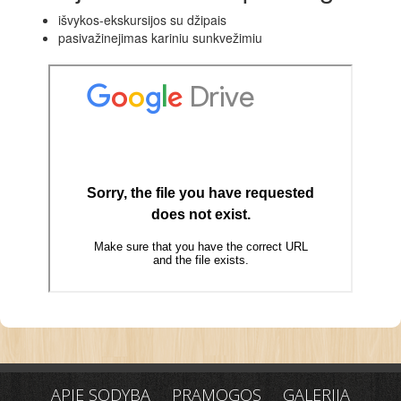
išvykos-ekskursijos su džipais
pasivažinejimas kariniu sunkvežimiu
APIE SODYBĄ
PRAMOGOS
GALERIJA