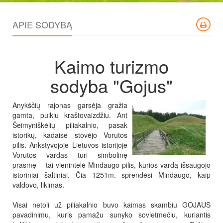
APIE SODYBĄ
Kaimo turizmo
sodyba "Gojus"
Anykščių rajonas garsėja gražia
gamta, puikiu kraštovaizdžiu. Ant
Šeimyniškėlių piliakalnio, pasak
istorikų, kadaise stovėjo Vorutos
pilis. Ankstyvojoje Lietuvos istorijoje
Vorutos vardas turi simbolinę
prasmę – tai vienintelė Mindaugo pilis, kurios vardą išsaugojo
istoriniai šaltiniai. Čia 1251m. sprendėsi Mindaugo, kaip
valdovo, likimas.
Visai netoli už piliakalnio buvo kaimas skambiu GOJAUS
pavadinimu, kuris pamažu sunyko sovietmečiu, kuriantis