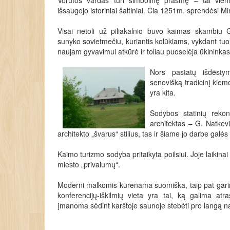
Vorutos vardas turi simbolinę prasmę – tai vieni
išsaugojo istoriniai šaltiniai. Čia 1251m. sprendėsi M
Visai netoli už piliakalnio buvo kaimas skambi
sunyko sovietmečiu, kuriantis kolūkiams, vykdant tuo
naujam gyvavimui atkūrė ir toliau puoselėja ūkininka
Nors pastatų išdėstym
senovišką tradicinį kiemo 
yra kita.
Sodybos statinių rekon
architektas – G. Natkevi
architekto „švarus“ stilius, tas ir šiame jo darbe galė
Kaimo turizmo sodyba pritaikyta poilsiui. Joje laikina
miesto „privalumų“.
Moderni malkomis kūrenama suomiška, taip pat garinė
konferencijų-iškilmių vieta yra tai, ką galima at
įmanoma sėdint karštoje saunoje stebėti pro langą na