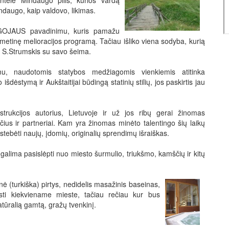
ntelė Mindaugo pilis, kurios vardą
indaugo, kaip valdovo, likimas.
u GOJAUS pavadinimu, kuris pamažu
metinę melioracijos programą. Tačiau išliko viena sodyba, kurią
s S.Strumskis su savo šeima.
u, naudotomis statybos medžiagomis vienkiemis atitinka
išdėstymą ir Aukštaitijai būdingą statinių stilių, jos paskirtis jau
strukcijos autorius, Lietuvoje ir už jos ribų gerai žinomas
čius ir partneriai. Kam yra žinomas minėto talentingo šių laikų
s stebėti naujų, įdomių, originalių sprendimų išraiškas.
i galima pasislėpti nuo miesto šurmulio, triukšmo, kamščių ir kitų
 (turkiška) pirtys, nedidelis masažinis baseinas,
rasti kiekviename mieste, tačiau rečiau kur bus
tūralią gamtą, gražų tvenkinį.